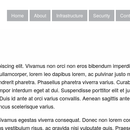
Home
About
Infrastructure
Security
Cont
piscing elit. Vivamus non orci non eros bibendum imperd
llamcorper, lorem leo dapibus lorem, ac pulvinar justo m
drerit pharetra. Phasellus pharetra viverra varius. Cura
por interdum eget at dui. Suspendisse porttitor elit et ju
uis id ante at orci varius convallis. Aenean sagittis ante 
oncus scelerisque varius.
. Vivamus egestas viverra consequat. Donec non lorem c
 vestibulum risus, ac gravida nisi vulputate quis. Prae