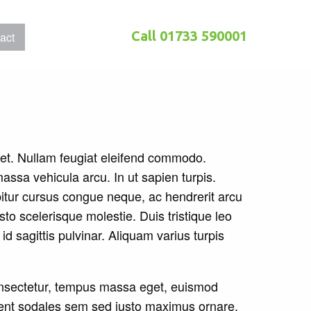
Call
01733 590001
act
iet. Nullam feugiat eleifend commodo.
assa vehicula arcu. In ut sapien turpis.
bitur cursus congue neque, ac hendrerit arcu
sto scelerisque molestie. Duis tristique leo
id sagittis pulvinar. Aliquam varius turpis
onsectetur, tempus massa eget, euismod
sent sodales sem sed justo maximus ornare.