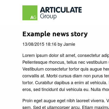
Example news story
13/08/2015 18:16
by
Jamie
Lorem ipsum dolor sit amet, consectetur adi
Pellentesque rhoncus, tellus nec vestibulum u
Vestibulum consectetur tortor quis augue hen
convallis at. Morbi cursus diam non purus tem
tortor. Curabitur dapibus a enim at vehicula. D
eros, sed tincidunt dui vehicula eu. Nulla rh
Proin eget augue eget nibh laoreet viverra
sem. Sed et ullamcorper arcu. Etiam maximus